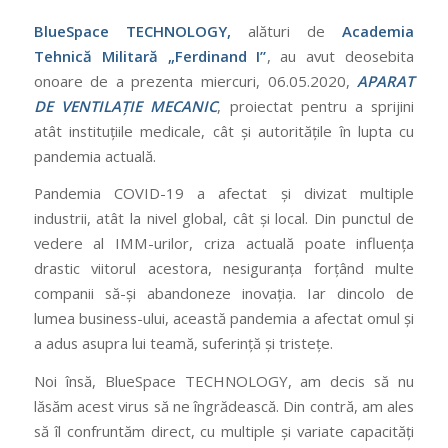
BlueSpace TECHNOLOGY,
alături de
Academia
Tehnică Militară „Ferdinand I”
, au avut deosebita
onoare de a prezenta miercuri, 06.05.2020,
APARAT
DE VENTILAȚIE MECANIC
, proiectat pentru a sprijini
atât instituțiile medicale, cât şi autorităţile în lupta cu
pandemia actuală.
Pandemia COVID-19 a afectat și divizat multiple
industrii, atât la nivel global, cât și local. Din punctul de
vedere al IMM-urilor, criza actuală poate influența
drastic viitorul acestora, nesiguranța forțând multe
companii să-și abandoneze inovația. Iar dincolo de
lumea business-ului, această pandemia a afectat omul și
a adus asupra lui teamă, suferință și tristețe.
Noi însă, BlueSpace TECHNOLOGY, am decis să nu
lăsăm acest virus să ne îngrădească. Din contră, am ales
să îl confruntăm direct, cu multiple și variate capacități